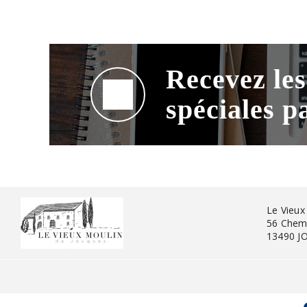
Recevez les
spéciales p
Le Vieux
56 Chemi
13490 J